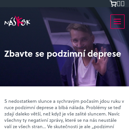
Zbavte se podzimní deprese
S nedostatkem slunce a sychravým počasím jdou ruku v
ruce podzimní deprese a blbá nálada. Problémy se teď
zdají daleko větší, než když je vše zalité sluncem. Navíc
všechny ty negativní zprávy, které se na nás neustále
valí ze všech stran… Ve skutečnosti je ale „podzimní