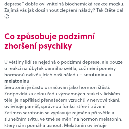
deprese“ dobře ovlivnitelná biochemická reakce mozku.
Zajímá vás jak dosáhnout zlepšení nálady? Tak čtěte dál
🙂
Co způsobuje podzimní
zhoršení psychiky
U většiny lidí se nejedná o podzimní deprese, ale pouze
o reakci na úbytek denního světla, což mění poměry
hormonů ovlivňujících naši náladu –
serotoninu
a
melatoninu
.
Serotonin je často označován jako hormon štěstí.
Zodpovídá za celou řadu významných reakcí v lidském
těle, je například přenašečem vzruchů v nervové tkáni,
ovlivňuje paměť, správnou funkci střev i trávení.
Zatímco serotonin se vyplavuje zejména při světle a
slunečním svitu, ve tmě se mění na hormon melatonin,
který nám pomáhá usnout. Melatonin ovlivňuje