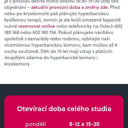
je v provozu denně mimo sobotu 16:30-19:00 vždy bez
objednání –
aktuální provozní doba a změny zde
. Před
nebo po kryokomoře pak plánujte hyperbarickou
kyslíkovou terapii, termín je ale kvůli omezené kapacitě
nutné
rezervovat online
nebo telefonicky na číslech 602
180 168 nebo 602 180 734. Pokud plánujete návštěvu
společně s kamarády nebo rodinou, vybírejte naši
vícemístnou hyperbarickou komoru, kam můžou až 4
osoby současně. Děti do 15 let mají vstup s platícím
dospělým zdarma do hyperbarické komory i
kryokomory.
Otevírací doba celého studia
pondělí
8-12 a 15-20