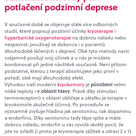
potlačení podzimní deprese
V současné době se objevuje stále více odborných
studií, které popisují pozitivní účinky
kryoterapi
e
i
hyperbarické oxygenoterapi
e
na dobrou náladu nebo
nespavost, používají se dokonce i u pacientů
dlouhodobě léčených s depresí. Obě tyto metody navíc
vzájemně posilují svůj účinek a u nás je můžete
kombinovat při jedné návštěvě současně. Není přitom
podstatné, kterou z terapií absolvujete jako první v
pořadí, obě mají dlouhodobý efekt.
Výhodou naší moderní
kryokomory
je
působení
velmi
nízké teploty i
v oblasti hlavy
. Právě díky stimulaci
termoreceptorů v oblasti obličeje a zátylku je terapie v
kryokomoře skutečně účinná. Po proceduře se
významně zvyšuje hladina jak serotoninu, tak dopaminu
a endorfinů. Díky serotoninu tedy lépe spíte a máte
dobrou náladu, endorfin u vás vyvolá skvělý pocit, že
jste to zvládli (i proto je kryoterapie zážitek a zdraví 2 v 1)