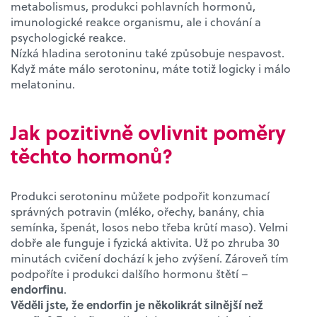
metabolismus, produkci pohlavních hormonů,
imunologické reakce organismu, ale i chování a
psychologické reakce.
Nízká hladina serotoninu také způsobuje nespavost.
Když máte málo serotoninu, máte totiž logicky i málo
melatoninu.
Jak pozitivně ovlivnit poměry
těchto hormonů?
Produkci serotoninu můžete podpořit konzumací
správných potravin (mléko, ořechy, banány, chia
semínka, špenát, losos nebo třeba krůtí maso). Velmi
dobře ale funguje i fyzická aktivita. Už po zhruba 30
minutách cvičení dochází k jeho zvýšení. Zároveň tím
podpoříte i produkci dalšího hormonu štětí –
endorfinu
.
Věděli jste, že endorfin je několikrát silnější než